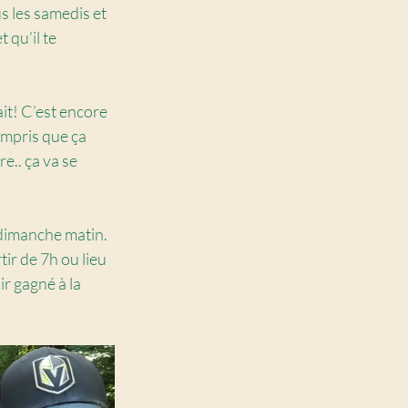
s les samedis et 
qu’il te 
it! C’est encore 
ompris que ça 
e.. ça va se 
dimanche matin. 
tir de 7h ou lieu 
ir gagné à la 