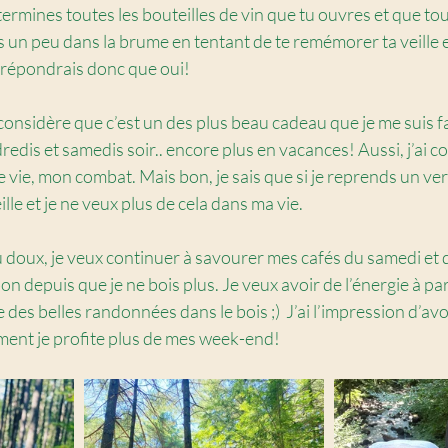
termines toutes les bouteilles de vin que tu ouvres et que tou
 un peu dans la brume en tentant de te remémorer ta veille et 
 répondrais donc que oui!
 considère que c’est un des plus beau cadeau que je me suis fa
ndredis et samedis soir.. encore plus en vacances! Aussi, j’ai c
 vie, mon combat. Mais bon, je sais que si je reprends un verr
le et je ne veux plus de cela dans ma vie.
 doux, je veux continuer à savourer mes cafés du samedi et 
on depuis que je ne bois plus. Je veux avoir de l’énergie à par
re des belles randonnées dans le bois ;)  J’ai l’impression d’avo
ement je profite plus de mes week-end!