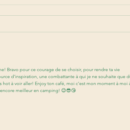
Randonnée et diversité
La m
corporelle : Pourquoi tous les
Quan
corps sont faits pour la
paus
montagne 🥾
🐢
! Bravo pour ce courage de se choisir, pour rendre ta vie 
urce d'inspiration, une combattante à qui je ne souhaite que d
es hot à voir aller! Enjoy ton café, moi c'est mon moment à moi 
e encore meilleur en camping! 😉😎😘