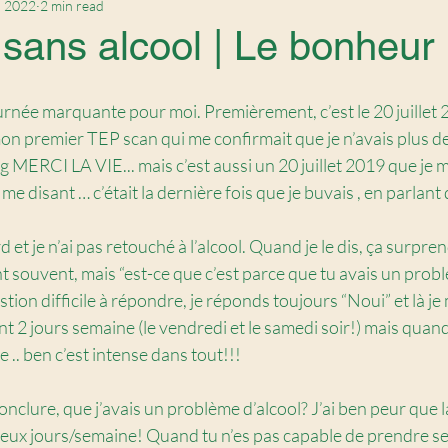
, 2022
2 min read
 sans alcool | Le bonheur
ournée marquante pour moi. Premièrement, c’est le 20 juillet 2
mon premier TEP scan qui me confirmait que je n’avais plus de
MERCI LA VIE... mais c’est aussi un 20 juillet 2019 que je m
me disant … c’était la dernière fois que je buvais , en parlant d
d et je n’ai pas retouché à l’alcool. Quand je le dis, ça surpren
 souvent, mais “est-ce que c’est parce que tu avais un prob
on difficile à répondre, je réponds toujours “Noui” et là je m
nt 2 jours semaine (le vendredi et le samedi soir!) mais quand
e .. ben c’est intense dans tout!!!
conclure, que j’avais un problème d’alcool? J’ai ben peur que l
eux jours/semaine! Quand tu n’es pas capable de prendre s