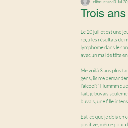
elibouchard3
Jul 20
Trois ans
Le 20 juillet est une j
reçu les résultats de 
lymphome dans le sang 
avec un mal de tête en 
Me voilà 3 ans plus tar
gens, ils me demandent
l’alcool?” Hummm questi
fait, je buvais seuleme
buvais, une fille intens
Est-ce que je dois en 
positive, même pour d