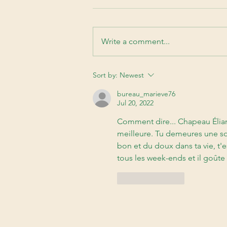
Write a comment...
46 ans et fière de croquer
Sort by:
Newest
dans la vie même pendant
ma crise de la mi-vie hihi!
bureau_marieve76
Jul 20, 2022
Comment dire... Chapeau Éliane
meilleure. Tu demeures une so
bon et du doux dans ta vie, t'
tous les week-ends et il goût
Like
Reply