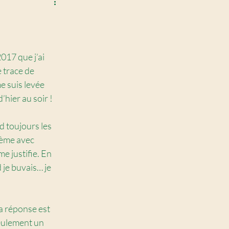
017 que j’ai 
 trace de 
e suis levée 
’hier au soir !
d toujours les 
lème avec 
e justifie. En 
 je buvais… je 
a réponse est 
eulement un 