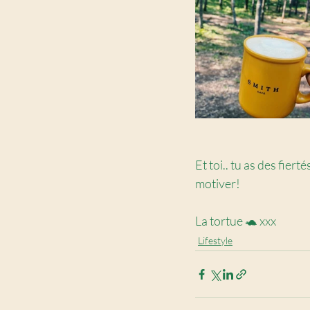
Et toi.. tu as des fie
motiver!
La tortue 🐢 xxx
Lifestyle