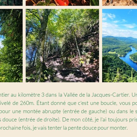
tier au kilomètre 3 dans la Vallée de la Jacques-Cartier. U
velé de 260m. Étant donné que c'est une boucle, vous po
 pour une montée abrupte (entrée de gauche) ou dans le se
douce (entrée de droite). De mon côté, je l'ai toujours pris
prochaine fois, je vais tenter la pente douce pour monter. 