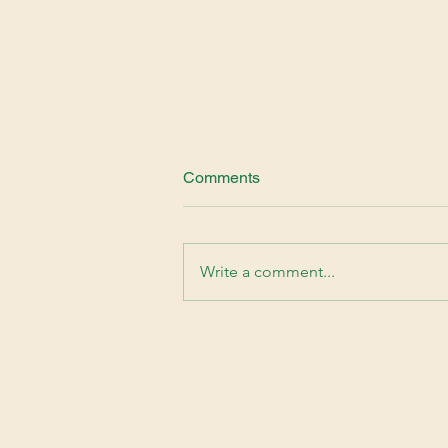
Comments
Write a comment...
Pourquoi utiliser des bâtons
de marche en randonnée?
Mon expérience + conseils
pratiques