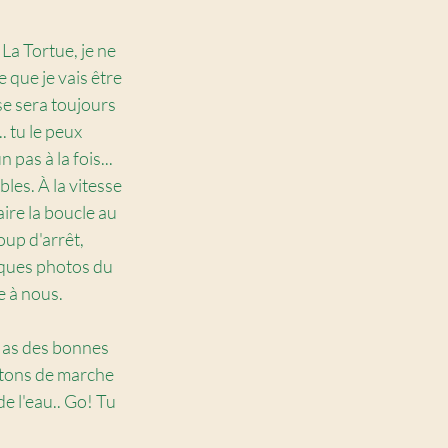
La Tortue, je ne 
 que je vais être 
e sera toujours 
. tu le peux 
 pas à la fois... 
les. À la vitesse 
aire la boucle au 
oup d'arrêt, 
ques photos du 
e à nous.
 as des bonnes 
tons de marche 
de l'eau.. Go! Tu 