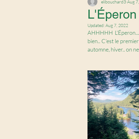
elibouchard3
Aug 7
L'Éperon 
Updated:
Aug 7, 2022
AHHHHH L'Éperon... je
bien.. C'est le premier 
automne, hiver.. on ne 