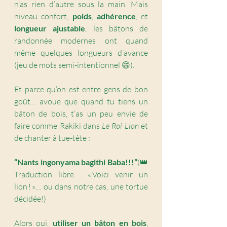
n’as rien d’autre sous la main. Mais 
niveau confort, 
poids
, 
adhérence
, et 
longueur ajustable
, les bâtons de 
randonnée modernes ont quand 
même quelques longueurs d’avance 
(jeu de mots semi-intentionnel 😄).
Et parce qu’on est entre gens de bon 
goût… avoue que quand tu tiens un 
bâton de bois, t’as un peu envie de 
faire comme Rakiki dans 
Le Roi Lion
 et 
de chanter à tue-tête :
“Nants ingonyama bagithi Baba!!!”
(👑 
Traduction libre : « Voici venir un 
lion ! »… ou dans notre cas, une tortue 
décidée!)
Alors oui, 
utiliser un bâton en bois
, 