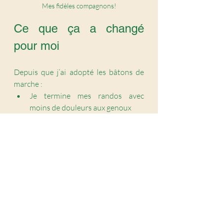
Mes fidèles compagnons!
Ce que ça a changé 
pour moi
Depuis que j’ai adopté les bâtons de 
marche :
Je termine mes randos avec 
moins de douleurs aux genoux
Je suis plus stable, plus confiante 
sur les sentiers accidentés
J’ai amélioré ma posture (et mon 
souffle!)
Et je me sens mieux outillée… sans 
perdre mon plaisir
Bref, j’aurais dû m’y mettre plus tôt. 🐢
Foire aux questions 