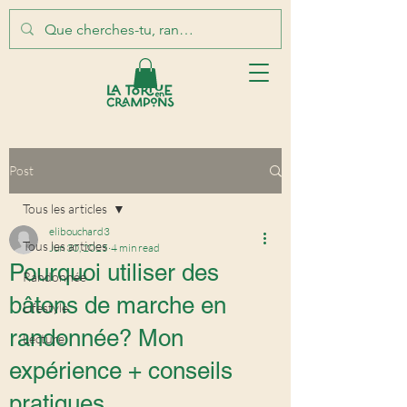
Post
Tous les articles
elibouchard3
Tous les articles
Jun 30, 2025
4 min read
Pourquoi utiliser des
Randonnée
bâtons de marche en
Lifestyle
randonnée? Mon
Lecture
expérience + conseils
pratiques