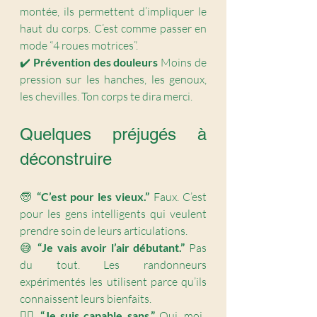
montée, ils permettent d’impliquer le 
haut du corps. C’est comme passer en 
mode “4 roues motrices”.
✔️ 
Prévention des douleurs 
Moins de 
pression sur les hanches, les genoux, 
les chevilles. Ton corps te dira merci.
Quelques préjugés à 
déconstruire
🧓 
“C’est pour les vieux.” 
Faux. C’est 
pour les gens intelligents qui veulent 
prendre soin de leurs articulations.
😅 
“Je vais avoir l’air débutant.” 
Pas 
du tout. Les randonneurs 
expérimentés les utilisent parce qu’ils 
connaissent leurs bienfaits.
🏋️‍♀️ 
“Je suis capable sans.” 
Oui, moi 