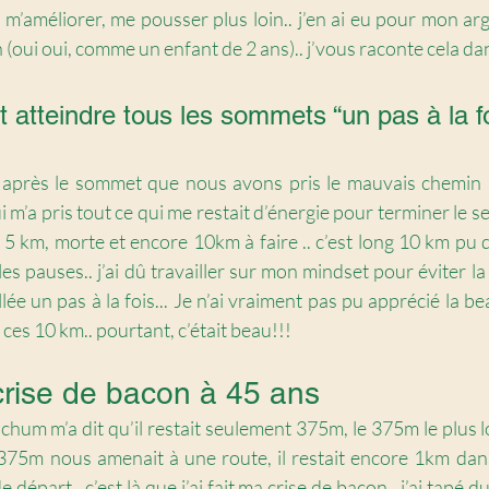
améliorer, me pousser plus loin.. j’en ai eu pour mon argent
 (oui oui, comme un enfant de 2 ans).. j’vous raconte cela dan
 atteindre tous les sommets “un pas à la fo
après le sommet que nous avons pris le mauvais chemin (c
 m’a pris tout ce qui me restait d’énergie pour terminer le sen
 km, morte et encore 10km à faire .. c’est long 10 km pu d’é
 pauses.. j’ai dû travailler sur mon mindset pour éviter la 
allée un pas à la fois... Je n’ai vraiment pas pu apprécié la be
es 10 km.. pourtant, c’était beau!!!
rise de bacon à 45 ans
 chum m’a dit qu’il restait seulement 375m, le 375m le plus lo
75m nous amenait à une route, il restait encore 1km dans
départ.. c’est là que j’ai fait ma crise de bacon.. j’ai tapé du p