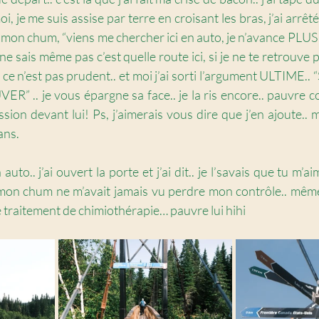
i, je me suis assise par terre en croisant les bras, j’ai arrêté
 à mon chum, “viens me chercher ici en auto, je n’avance PLUS
 ne sais même pas c’est quelle route ici, si je ne te retrouve 
, ce n’est pas prudent.. et moi j’ai sorti l’argument ULTIME.
. je vous épargne sa face.. je la ris encore.. pauvre coco, 
sion devant lui! Ps, j’aimerais vous dire que j’en ajoute.. m
ans.
auto.. j’ai ouvert la porte et j’ai dit.. je l’savais que tu m’a
 mon chum ne m’avait jamais vu perdre mon contrôle.. mêm
traitement de chimiothérapie… pauvre lui hihi