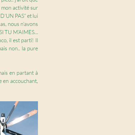
 mon activité sur 
 D’UN PAS” et lui 
pas, nous n’avons 
. “SI TU M’AIMES… 
il est parti! Il 
ais non.. la pure 
imais en partant à 
e en accouchant, 