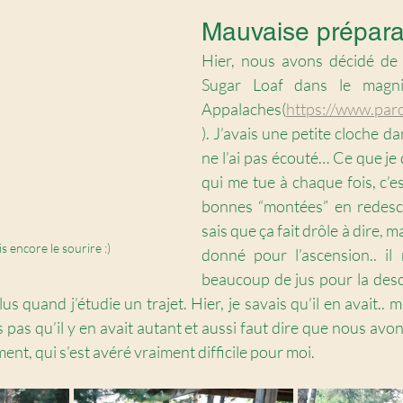
Mauvaise prépara
Hier, nous avons décidé de
Sugar Loaf dans le magni
Appalaches(
https://www.par
). J’avais une petite cloche dan
ne l’ai pas écouté… Ce que je d
qui me tue à chaque fois, c’est
bonnes “montées” en redescen
sais que ça fait drôle à dire, ma
s encore le sourire :) 
donné pour l’ascension.. il
beaucoup de jus pour la desc
us quand j’étudie un trajet. Hier, je savais qu’il en avait.. ma
s pas qu’il y en avait autant et aussi faut dire que nous avon
ent, qui s’est avéré vraiment difficile pour moi. 