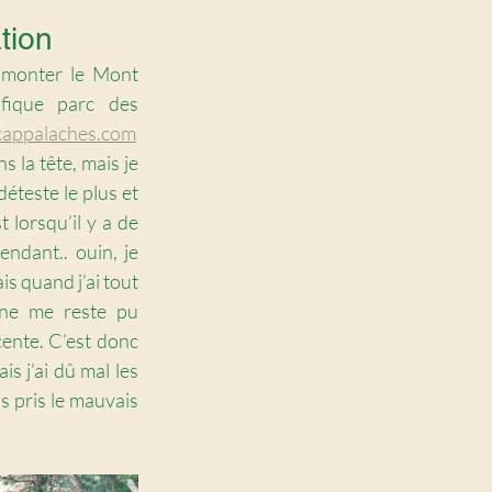
tion 
 monter le Mont 
fique parc des 
cappalaches.com
s la tête, mais je 
éteste le plus et 
 lorsqu’il y a de 
dant.. ouin, je 
is quand j’ai tout 
 ne me reste pu 
ente. C’est donc 
is j’ai dû mal les 
s pris le mauvais 