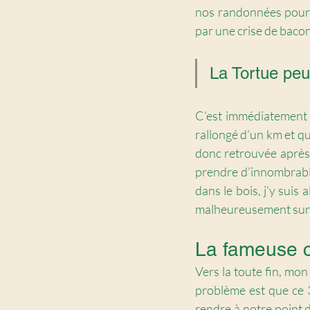
nos randonnées pour m’
par une crise de bacon
La Tortue peut
C’est immédiatement 
rallongé d’un km et qui
donc retrouvée après 5
prendre d’innombrables
dans le bois, j’y suis 
malheureusement sur c
La fameuse c
Vers la toute fin, mon
problème est que ce 3
rendre à notre point de 