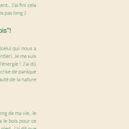
.. J’ai fini cela 
s pas long ;) 
is”! 
elui qui nous a 
tier). Je me suis 
nergie ! J’ai dû 
crise de panique 
auté de la nature 
ng de ma vie.. le 
 le bois pour ce 
ied.. j’ai dit que 