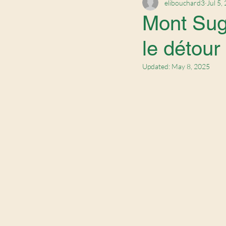
elibouchard3
Jul 5,
Mont Suga
le détou
Updated:
May 8, 2025