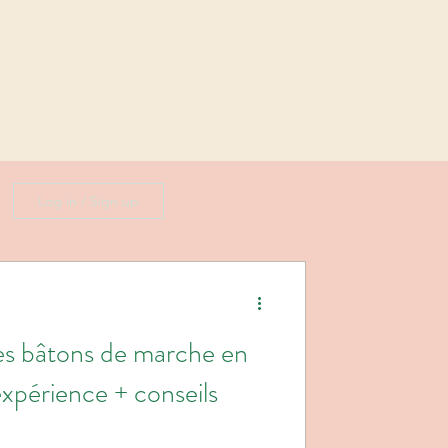
Log in / Sign up
des bâtons de marche en
périence + conseils