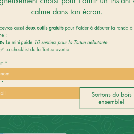
gneusement choisi pour t’offrir un instant 
calme dans ton écran.
cevras aussi 
deux outils gratuits
 pour t’aider à débuter la rando à 
me :
🥾 Le mini-guide 
10 sentiers pour la Tortue débutante
✅ La checklist de la Tortue avertie
om
*
*
Sortons du bois
ensemble!