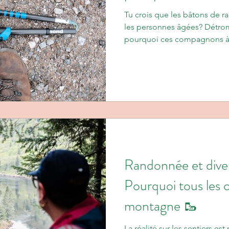
Tu crois que les bâtons de r
les personnes âgées? Détromp
pourquoi ces compagnons à
indispensables dans ma prat
stabilité, un meilleur cardio… 
trouveras aussi des conseils po
adopter sans gêne. 🐢 #Tea
Randonnée et divers
Pourquoi tous les c
montagne 🥾
La réalité sur les sentiers es