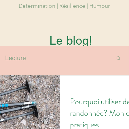
étermination |
Résilience
| Humour
D
Le blog!
Lecture
Pourquoi utiliser 
randonnée? Mon ex
pratiques