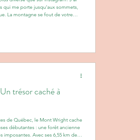
rps qui me porte jusqu'aux sommets,
e. La montagne se fout de votre
ous veniez la découvrir avec votre corps
rce que tous les corps sont des corps
 ✨
Un trésor caché à
es de Québec, le Mont Wright cache
ses débutantes : une forêt ancienne
 imposantes. Avec ses 6,55 km de