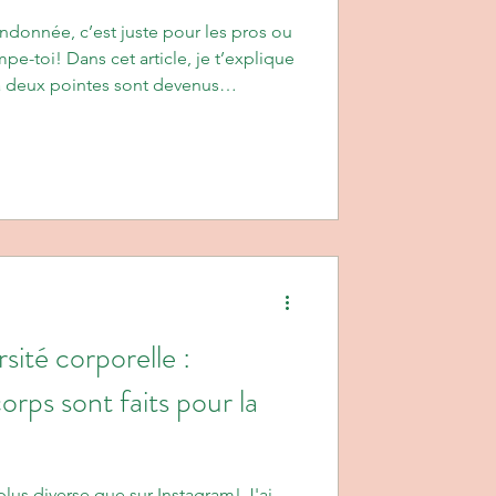
andonnée, c’est juste pour les pros ou
e-toi! Dans cet article, je t’explique
 deux pointes sont devenus
ique. Moins de douleurs, plus de
et un petit clin d’œil à Rafiki! Tu y
ur bien les choisir, les utiliser et les
mBâtons
ité corporelle :
orps sont faits pour la
t plus diverse que sur Instagram! J'ai