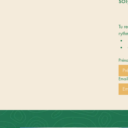
soi
Tu re
ryth
Prén
Email