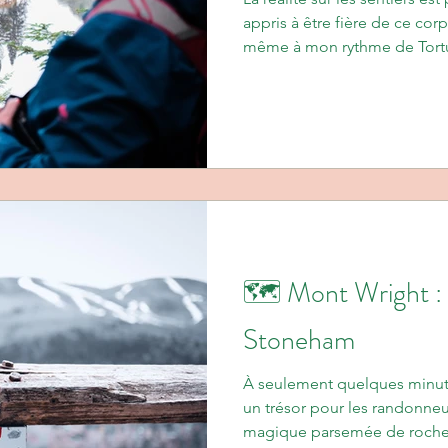
appris à être fière de ce co
même à mon rythme de Tortu
taille - elle veut juste que v
tel qu'il est aujourd'hui. Pa
de randonneuse. Point final!
🗺️ Mont Wright : 
Stoneham
À seulement quelques minut
un trésor pour les randonneu
magique parsemée de roches