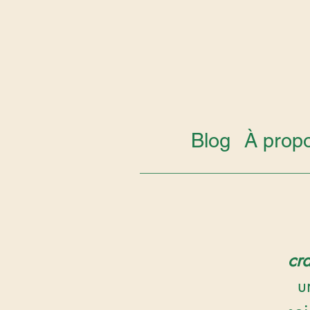
Blog
À prop
cr
u