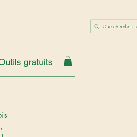
Outils gratuits
is 
i
, 