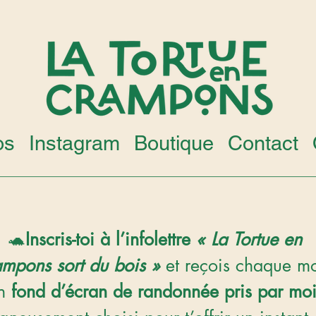
os
Instagram
Boutique
Contact
🐢
Inscris-toi à l’infolettre 
« La Tortue en 
ampons sort du bois » 
et reçois chaque mo
n 
fond d’écran de randonnée pris par mo