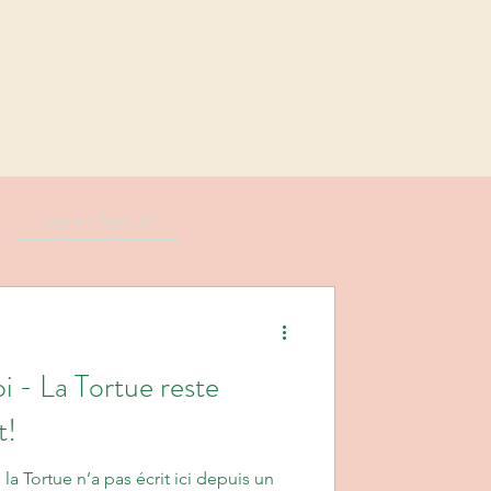
Log in / Sign up
i - La Tortue reste
t!
la Tortue n’a pas écrit ici depuis un