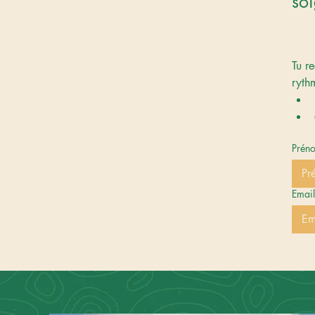
soi
Tu re
ryth
Prén
Email