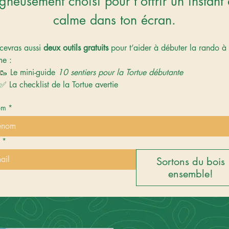
gneusement choisi pour t’offrir un instant 
calme dans ton écran.
cevras aussi 
deux outils gratuits
 pour t’aider à débuter la rando à 
me :
🥾 Le mini-guide 
10 sentiers pour la Tortue débutante
✅ La checklist de la Tortue avertie
om
*
*
Sortons du bois
ensemble!