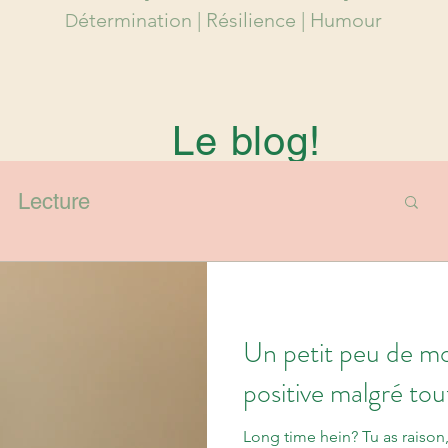
étermination |
Résilience
| Humour
D
Le blog!
Lecture
Un petit peu de mo
positive malgré tou
Long time hein? Tu as raison, 