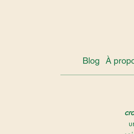
Blog
À prop
cr
u