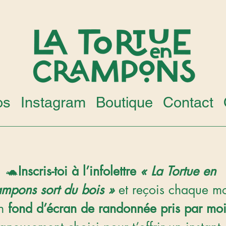
os
Instagram
Boutique
Contact
🐢
Inscris-toi à l’infolettre 
« La Tortue en 
ampons sort du bois » 
et reçois chaque mo
n 
fond d’écran de randonnée pris par mo