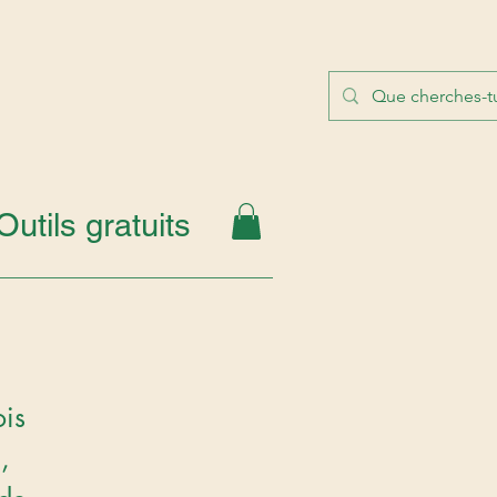
Outils gratuits
is 
i
, 